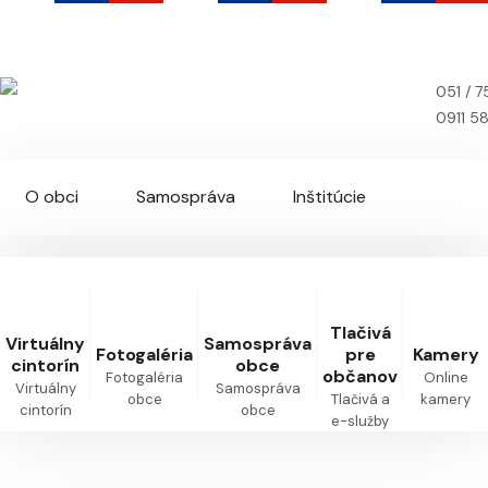
Ruská Nová Ves
Oficiálna webová stránka obce
051 / 
0911 5
O obci
Samospráva
Inštitúcie
Farnosť
Zverejňovanie
Kontakt
Tlačivá
Virtuálny
Samospráva
Fotogaléria
pre
Kamery
cintorín
obce
občanov
Fotogaléria
Online
Virtuálny
Samospráva
obce
Tlačivá a
kamery
cintorín
obce
e-služby