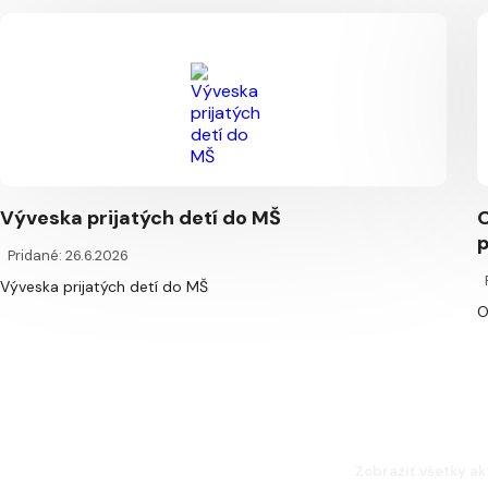
Výveska prijatých detí do MŠ
O
p
Pridané: 26.6.2026
Výveska prijatých detí do MŠ
O
Zobraziť všetky ak