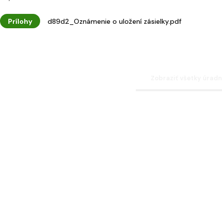
Prílohy
d89d2_Oznámenie o uložení zásielky.pdf
Zobraziť všetky úrad