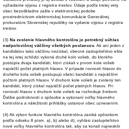
vyžiadanie výpisu z registra trestov. Údaje podľa tretej vety
obec bezodkladne zašle v elektronickej podobe
prostredníctvom elektronickej komunikácie Generálnej
prokuratúre Slovenskej republiky na vydanie výpisu z registra
trestov.
(3)
Na zvolenie hlavného kontrolóra je potrebný súhlas
nadpolovičnej väčšiny všetkých poslancov.
Ak ani jeden z
kandidátov takú väčšinu nezískal, obecné zastupiteľstvo ešte
na tej istej schôdzi vykoná druhé kolo volieb, do ktorého
postúpia dvaja kandidáti, ktorí získali v prvom kole volieb
najväčší počet platných hlasov. V prípade rovnosti hlasov do
druhého kola volieb postupujú všetci kandidáti s najväčším
počtom platných hlasov. V druhom kole volieb je zvolený ten
kandidát, ktorý získal najväčší počet platných hlasov. Pri
rovnosti hlasov v druhom kole volieb sa rozhoduje žrebom.
Ďalšie podrobnosti o spôsobe a vykonaní voľby hlavného
kontrolóra a náležitosti prihlášky ustanoví obec uznesením.
(4) Ak výkon funkcie hlavného kontrolóra zaniká spôsobom
podľa odseku 8 písm. a), b) alebo d), vyhlási zastupiteľstvo
nové voľby hlavného kontrolóra tak, aby sa konali najneskôr