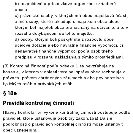
b) rozpočtové a príspevkové organizácie zriadené
obcou,
c) právnické osoby, v ktorých má obec majetkovú účasť,
a iné osoby, ktoré nakladajú s majetkom obce alebo
ktorým bol majetok obce prenechaný na užívanie, a to v
rozsahu dotýkajúcom sa tohto majetku,
d) osoby, ktorým boli poskytnuté z rozpočtu obce
účelové dotácie alebo návratné finančné výpomoci, či
nenávratné finančné výpomoci podľa osobitného
predpisu v rozsahu nakladania s týmito prostriedkami.
(3) Kontrolná činnosť podľa odseku 1 sa nevzťahuje na
konanie, v ktorom v oblasti verejnej správy obec rozhoduje o
právach, právom chránených záujmoch alebo povinnostiach
fyzických osôb a právnických osôb.
§ 18e
Pravidlá kontrolnej činnosti
Hlavný kontrolór pri výkone kontrolnej činnosti postupuje podľa
pravidiel, ktoré ustanovuje osobitný zákon.16a) Ďalšie
podrobnosti o pravidlách kontrolnej činnosti môže ustanoviť
obec uznesením.