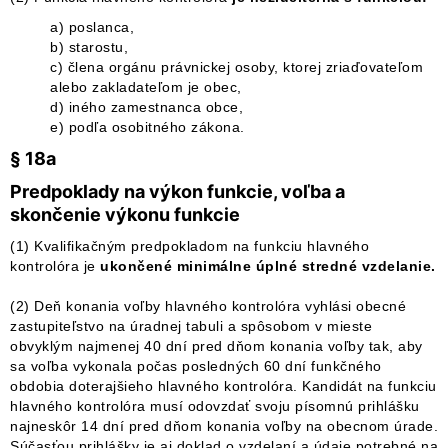
a) poslanca,
b) starostu,
c) člena orgánu právnickej osoby, ktorej zriaďovateľom
alebo zakladateľom je obec,
d) iného zamestnanca obce,
e) podľa osobitného zákona.
§ 18a
Predpoklady na výkon funkcie, voľba a
skončenie výkonu funkcie
(1) Kvalifikačným predpokladom na funkciu hlavného
kontrolóra je
ukončené minimálne úplné stredné vzdelanie.
(2) Deň konania voľby hlavného kontrolóra vyhlási obecné
zastupiteľstvo na úradnej tabuli a spôsobom v mieste
obvyklým najmenej 40 dní pred dňom konania voľby tak, aby
sa voľba vykonala počas posledných 60 dní funkčného
obdobia doterajšieho hlavného kontrolóra. Kandidát na funkciu
hlavného kontrolóra musí odovzdať svoju písomnú prihlášku
najneskôr 14 dní pred dňom konania voľby na obecnom úrade.
Súčasťou prihlášky je aj doklad o vzdelaní a údaje potrebné na