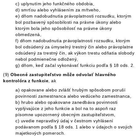
c) uplynutím jeho funkčného obdobia,
d) smrťou alebo vyhlásením za mŕtveho,
e) dňom nadobudnutia právoplatnosti rozsudku, ktorým
bol pozbavený spôsobilosti na právne úkony alebo
ktorým bola jeho spôsobilosť na právne úkony
obmedzená,
f) dňom nadobudnutia právoplatnosti rozsudku, ktorým
bol odsúdený za úmyselný trestný čin alebo právoplatne
odsúdený za trestný čin, ak výkon trestu odňatia slobody
nebol podmienečne odložený,
g) dňom, keď začal vykonávať funkciu podľa § 18 ods. 2.
(9)
Obecné zastupiteľstvo môže odvolať hlavného
kontrolóra z funkcie
, ak
a) opakovane alebo zvlášť hrubým spôsobom poruší
povinnosti zamestnanca alebo vedúceho zamestnanca,
b) hrubo alebo opakovane zanedbáva povinnosti
vyplývajúce z jeho funkcie a bol na to aspoň raz
písomne upozornený obecným zastupiteľstvom,
c) uvedie nepravdivý údaj v čestnom vyhlásení
podávanom podľa § 18 ods. 1 alebo v údajoch o svojich
majetkových pomeroch.