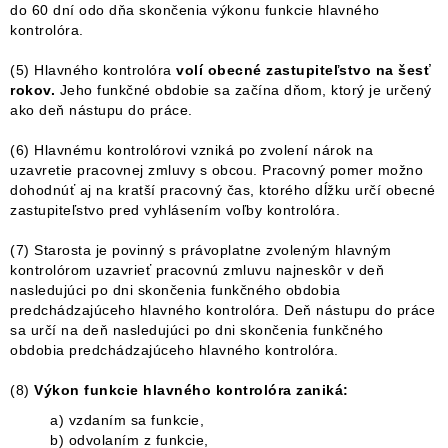
do 60 dní odo dňa skončenia výkonu funkcie hlavného
kontrolóra.
(5) Hlavného kontrolóra
volí obecné zastupiteľstvo na šesť
rokov.
Jeho funkčné obdobie sa začína dňom, ktorý je určený
ako deň nástupu do práce.
(6) Hlavnému kontrolórovi vzniká po zvolení nárok na
uzavretie pracovnej zmluvy s obcou. Pracovný pomer možno
dohodnúť aj na kratší pracovný čas, ktorého dĺžku určí obecné
zastupiteľstvo pred vyhlásením voľby kontrolóra.
(7) Starosta je povinný s právoplatne zvoleným hlavným
kontrolórom uzavrieť pracovnú zmluvu najneskôr v deň
nasledujúci po dni skončenia funkčného obdobia
predchádzajúceho hlavného kontrolóra. Deň nástupu do práce
sa určí na deň nasledujúci po dni skončenia funkčného
obdobia predchádzajúceho hlavného kontrolóra.
(8)
Výkon funkcie hlavného kontrolóra zaniká:
a) vzdaním sa funkcie,
b) odvolaním z funkcie,