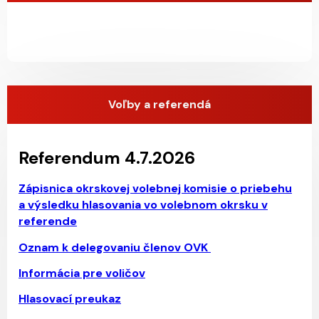
Voľby a referendá
Referendum 4.7.2026
Zápisnica okrskovej volebnej komisie o priebehu
a výsledku hlasovania vo volebnom okrsku v
referende
Oz
nam k delegovaniu členov OVK
Informácia pre voličov
Hlasovací preukaz