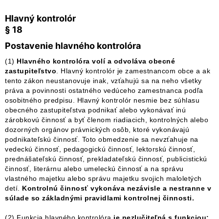
Hlavný kontrolór
§ 18
Postavenie hlavného kontrolóra
(1)
Hlavného kontrolóra volí a odvoláva obecné
zastupiteľstvo
. Hlavný kontrolór je zamestnancom obce a ak
tento zákon neustanovuje inak, vzťahujú sa na neho všetky
práva a povinnosti ostatného vedúceho zamestnanca podľa
osobitného predpisu. Hlavný kontrolór nesmie bez súhlasu
obecného zastupiteľstva podnikať alebo vykonávať inú
zárobkovú činnosť a byť členom riadiacich, kontrolných alebo
dozorných orgánov právnických osôb, ktoré vykonávajú
podnikateľskú činnosť. Toto obmedzenie sa nevzťahuje na
vedeckú činnosť, pedagogickú činnosť, lektorskú činnosť,
prednášateľskú činnosť, prekladateľskú činnosť, publicistickú
činnosť, literárnu alebo umeleckú činnosť a na správu
vlastného majetku alebo správu majetku svojich maloletých
detí.
Kontrolnú činnosť vykonáva nezávisle a nestranne v
súlade so základnými pravidlami kontrolnej činnosti.
(2) Funkcia hlavného kontrolóra
je nezlučiteľná s funkciou: