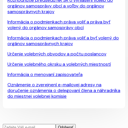
Rozhodnutie predsedu NR SR o vyhlásení volieb do
orgánov samosprávy obcí a voľby do orgánov
samosprávnych krajov
Informácia o podmienkach práva voliť a práva byť
volený do orgánov samosprávy obcí
Informácia o podmienkach práva voliť a byť volený do
orgánov samosprávnych krajov
Určenie volebných obvodov a počtu poslancov
Určenie volebného okrsku a volebných miestností
Informácia o menovaní zapisovateľa
Oznámenie o zverejnení e-mailovej adresy na
doručenie oznámenia o delegovaní člena a náhradníka
do miestnej volebnej komisie
Odoberať