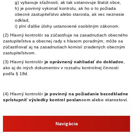
g) vybavuje sťažnosti, ak tak ustanovuje štatút obce,
h) je povinný vykonať kontrolu, ak ho o to požiada
obecné zastupiteľstvo alebo starosta, ak vec neznesie
odklad,
i) plní ďalšie úlohy ustanovené osobitným zákonom.
(2) Hlavný kontrolór sa zúčastňuje na zasadnutiach obecného
zastupiteľstva a obecnej rady s hlasom poradným; môže sa
zúčastňovať aj na zasadnutiach komisií zriadených obecným
zastupiteľstvom.
(3) Hlavný kontrolór
je oprávnený nahliadať do dokladov
,
ako aj do iných dokumentov v rozsahu kontrolnej činnosti
podľa § 18d.
(4) Hlavný kontrolór
je povinný na požiadanie bezodkladne
sprístupniť výsledky kontrol poslan
com alebo starostovi
.
Navigácia