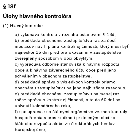
§ 18f
Úlohy hlavného kontrolóra
(1) Hlavný kontrolór
a) vykonáva kontrolu v rozsahu ustanovení § 18d,
b) predkladá obecnému zastupiteľstvu raz za šesť
mesiacov návrh plánu kontrolnej činnosti, ktorý musí byť
najneskôr 15 dní pred prerokovaním v zastupiteľstve
zverejnený spôsobom v obci obvyklým,
c) vypracúva odborné stanoviská k návrhu rozpočtu
obce a k návrhu záverečného účtu obce pred jeho
schválením v obecnom zastupiteľstve,
d) predkladá správu o výsledkoch kontroly priamo
obecnému zastupiteľstvu na jeho najbližšom zasadnutí,
e) predkladá obecnému zastupiteľstvu najmenej raz
ročne správu o kontrolnej činnosti, a to do 60 dní po
uplynutí kalendárneho roku,
f) spolupracuje so štátnymi orgánmi vo veciach kontroly
hospodárenia s prostriedkami pridelenými obci zo
štátneho rozpočtu alebo zo štrukturálnych fondov
Európskej únie,