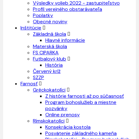
Výsledky volieb 2022 - zastupiteľstvo
Profil verejného obstarávateľa
Poplatky
Obecné noviny
Inštitúcie
Základná škola
Hlavné informácie
Materská škola
FS CIPARKA
Futbalový klub
História
Červený kríž
SZZP
Farnosť
Gréckokatolíci
Z histórie farnosti až po súčasnosť
Program bohoslužieb a miestne
pozvánky
Online prenosy
Rímskokatolíci
Konsekrácia kostola
Posvätenie základného kameňa