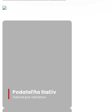
Podateľňa tlačív
Tlačivá pre občanov